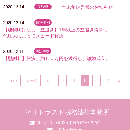
2020.12.14
NEWS
年末年始営業のお知らせ
2020.12.14
解決事例
【建物明け渡し・立退き】1年以上の立退き紛争も、
代理人によってスピード解決
2020.12.11
解決事例
【慰謝料】解決金約５０万円を獲得し、離婚成立。
5 / 7
« 先頭
«
...
3
4
5
6
7
»
マリトラスト税務法律事務所
0877-43-7682
(平日9:00〜17:00)
お問い合わせ